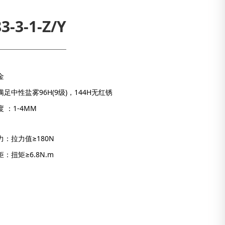
3-3-1-Z/Y
金
足中性盐雾96H(9级)，144H无红锈
 ：1-4MM
：拉力值≥180N
：扭矩≥6.8N.m